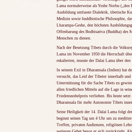
Lama normalerweise als Yeshe Norbu („den E
Ausbildung umfasste Dialektik, tibetische K
Medizin sowie buddhistische Philosophie, das
Lharampa-Geshe, den höchsten Ausbildungsgra
Offenbarung des Bodhisattva (Buddha) des M
Menschen zu dienen.
Nach der Besetzung Tibets durch die Volksr
Lama im November 1950 die Herrschaft über 
eskalierten, musste der Dalai Lama über den 
In seinem Exil in Dharamsala (Indien) hat d
versucht, das Leid der Tibeter innerhalb und
Unterstützung für die Sache Tibets zu gewi
allen friedlichen Mitteln auf die Lage in s
Friedensnobelpreis verliehen. Bis heute setzt
Dharamsala für mehr Autonomie Tibets inner
Seine Heiligkeit der 14. Dalai Lama folgt d
beginnt seinen Tag um 4 Uhr um zu meditiere
Treffen, privaten Audienzen, religiösen Leh
weiteren Gebet bevor er sich zurückzieht. Als 