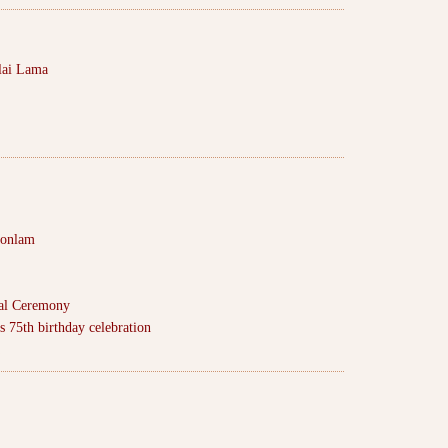
alai Lama
Monlam
al Ceremony
 75th birthday celebration