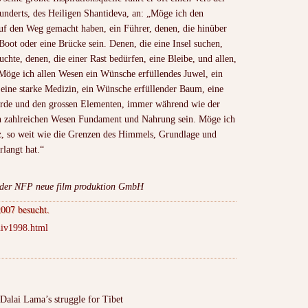
underts, des Heiligen Shantideva, an: „Möge ich den
auf den Weg gemacht haben, ein Führer, denen, die hinüber
Boot oder eine Brücke sein. Denen, die eine Insel suchen,
uchte, denen, die einer Rast bedürfen, eine Bleibe, und allen,
 Möge ich allen Wesen ein Wünsche erfüllendes Juwel, ein
 eine starke Medizin, ein Wünsche erfüllender Baum, eine
rde und den grossen Elementen, immer während wie der
ch zahlreichen Wesen Fundament und Nahrung sein. Möge ich
nz, so weit wie die Grenzen des Himmels, Grundlage und
rlangt hat.“
g der NFP neue film produktion GmbH
007 besucht.
hiv1998.html
Dalai Lama’s struggle for Tibet