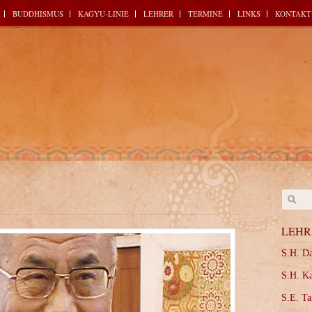
BUDDHISMUS
KAGYU-LINIE
LEHRER
TERMINE
LINKS
KONTAKT
LEHR
S.H. D
S.H. K
S.E. Ta