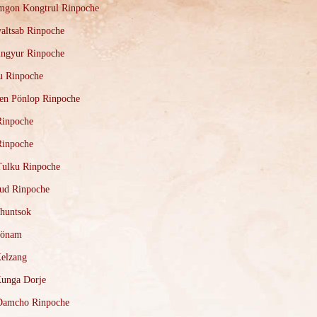
amgon Kongtrul Rinpoche
altsab Rinpoche
ingyur Rinpoche
u Rinpoche
en Pönlop Rinpoche
Rinpoche
Rinpoche
Tulku Rinpoche
ud Rinpoche
huntsok
Sönam
elzang
unga Dorje
Damcho Rinpoche