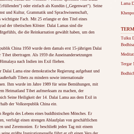
Lama D
rfüllenden“) oder einfach als Kundün („Gegenwart“). Seine
unst und Kultur, Grammatik und Sprachwissenschaft,
Khenpo
 wichtigste Fach. Mit 25 erlangte er den Titel eines
d der tibetischen Klöster. Dalai Lamas sind die
TERM
itgefühls, die die Reinkarnation gewählt haben, um den
Tulku 
Bodhisa
epublik China 1950 wurde dem damals erst 15-jährigen Dalai
Medita
Tibet übertragen. Als 1959 die Auseinandersetzungen
Himalaya nach Indien ins Exil fliehen.
Tergar 
er Dalai Lama eine demokratische Regierung aufgebaut und
Bodhich
 außerhalb Tibets zu mindern sowie internationale
nnen. Ihm wurde im Jahre 1989 für seine Bemühungen, mit
einem Heimatland Tibet aufmerksam zu machen, der
 sich Seine Heiligkeit der 14. Dalai Lama aus dem Exil in
halb der Volksrepublik China ein.
en Regeln des Lebens eines buddhistischen Mönches. Er
n, verfolgt einen strengen Ablaufplan von geschäftlichen
ren und Zeremonien. Er beschließt jeden Tag mit einem
seine größte Inspirationsquelle führt er oft einen Vers der