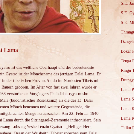
S.E. J
S.E. Gy
S.E. M
Thrang
Dzogch
ai Lama
Bokar 
Tenga 
yatso ist das weltliche Oberhaupt und der bedeutendste
Ringu 
nzin Gyatso ist der Mönchsname des jetzigen Dalai Lama. Er
Drupgy
f in der tibetischen Provinz Amdo im Nordosten Tibets mit
auern geboren. Im Alter von fast zwei Jahren wurde er
Lama P
1933 verstorbenen Vorgängers Thub-Idan-rgya-mtsho
Lama 
Mala (buddhistischer Rosenkranz) als die des 13. Dalai
nenten Mönch benennen und weitere Gegenstände, die
Lama K
r mitgebrachten Menge heraussuchen. Am 22. Februar 1940
Lama K
i Lama durch die Sitringasol-Zeremonie inthronisiert. Sein
awang Lobsang Yeshe Tenzin Gyatso – „Heiliger Herr,
Tulku 
Glaubens, Ozean der Weisheit“. Tibeter sprechen vom Dalai