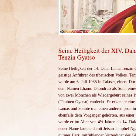
Seine Heiligkeit der XIV. Dal
Tenzin Gyatso
Seine Heiligkeit der 14. Dalai Lama Tenzin G
geistige Anführer des tibetischen Volkes. Te
wurde am 6. Juli 1935 in Taktser, einem Dor
dem Namen Lhamo Dhondrub als Sohn eines B
von zwei Mönchen als Wiedergeburt seines 
(Thubten Gyatso) entdeckt. Er erkannte eine 
Lamas und konnte u.a. einen anderen promi
ebenfalls dem Vorgänger gehörten, aus eine
wurde er im Alter von 4½ Jahren als 14. Dala
neuer Name lautete damit Jetsun Jamphel Ng
gütiger Herr, mitfühlender Verteidiger des 