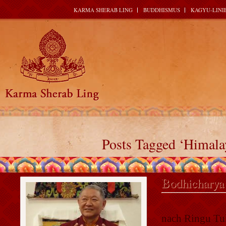
KARMA SHERAB LING
BUDDHISMUS
KAGYU-LINI
Posts Tagged ‘Himala
Bodhicharya
Termine
nach Ringu Tu