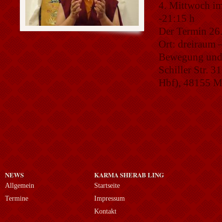
4. Mittwoch i
-21:15 h
Der Termin 26.0
Ort: dreiraum
Bewegung und
Schiller Str. 3
Hbf), 48155 M
NEWS
KARMA SHERAB LING
Allgemein
Startseite
Termine
Impressum
Kontakt