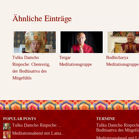
Ähnliche Einträge
Tulku Damcho
Tergar
Bodhicharya
Rinpoche: Chenrezig,
Meditationsgruppe
Meditationsgruppe
der Bodhisattva des
Mitgefühls
POPULAR POSTS
TERMINE
Tulku Damcho Rinpoche:...
Tulku Damcho Rinpoche
Bodhisattva des Mitgefü
Meditationsabend mit Lama...
Meditationsabend mit 