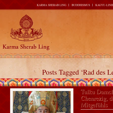
KARMA SHERAB LING
BUDDHISMUS
KAGYU-LINI
Posts Tagged ‘Rad des L
Tulku Damch
Chenrezig, d
Mitgefühls