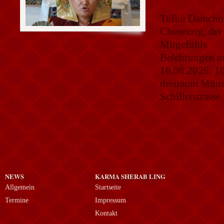
Allgemein
,
Termine
Tulku Damcho
Chenrezig, der
Mitgefühls
Belehrungen u
16.08.2026; 10
dreiraum Müns
Schillerstrass
NEWS
KARMA SHERAB LING
Allgemein
Startseite
Termine
Impressum
Kontakt